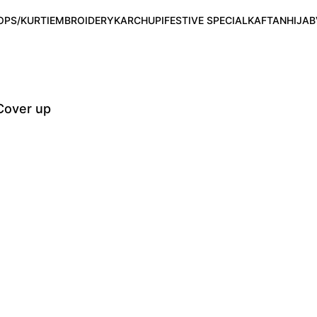
OPS/KURTI
EMBROIDERY
KARCHUPI
FESTIVE SPECIAL
KAFTAN
HIJAB
Cover up