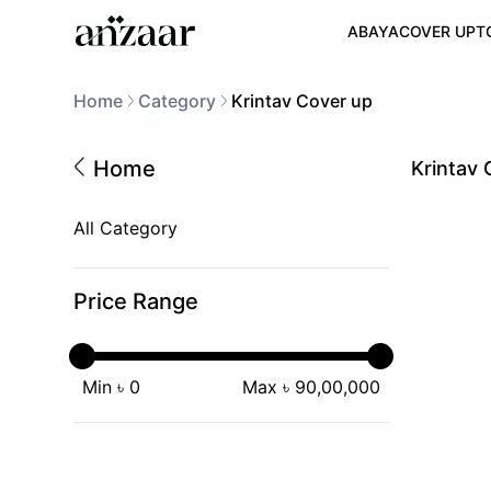
ABAYA
COVER UP
T
Home
Category
Krintav Cover up
Home
Krintav 
All Category
Price Range
Min ৳
0
Max ৳
90,00,000