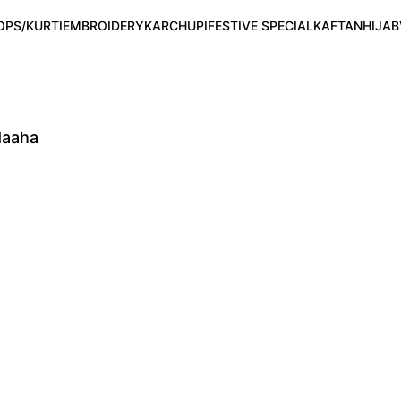
OPS/KURTI
EMBROIDERY
KARCHUPI
FESTIVE SPECIAL
KAFTAN
HIJAB
Maaha