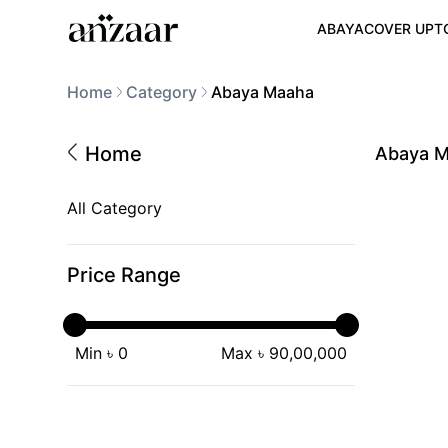
ABAYA
COVER UP
T
Home
Category
Abaya Maaha
Home
Abaya 
All Category
Price Range
Min ৳
0
Max ৳
90,00,000