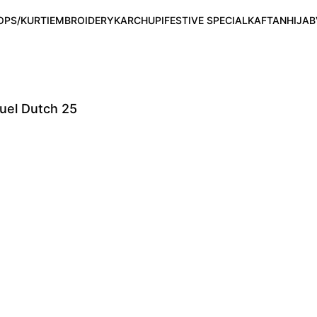
OPS/KURTI
EMBROIDERY
KARCHUPI
FESTIVE SPECIAL
KAFTAN
HIJAB
uel Dutch 25