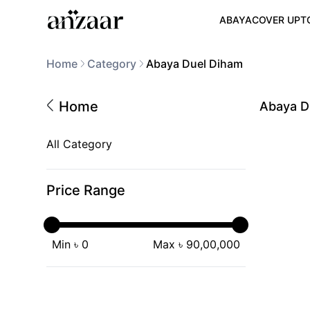
ABAYA
COVER UP
T
Home
Category
Abaya Duel Diham
Home
Abaya D
All Category
Price Range
Min ৳
0
Max ৳
90,00,000