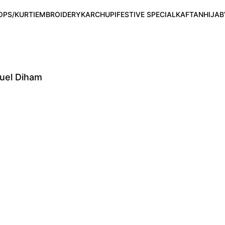
OPS/KURTI
EMBROIDERY
KARCHUPI
FESTIVE SPECIAL
KAFTAN
HIJAB
uel Diham